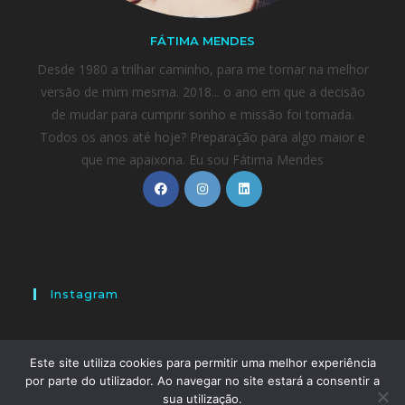
FÁTIMA MENDES
Desde 1980 a trilhar caminho, para me tornar na melhor
versão de mim mesma. 2018... o ano em que a decisão
de mudar para cumprir sonho e missão foi tomada.
Todos os anos até hoje? Preparação para algo maior e
que me apaixona. Eu sou Fátima Mendes
Instagram
Este site utiliza cookies para permitir uma melhor experiência
por parte do utilizador. Ao navegar no site estará a consentir a
A loja encontra-se em fase de testes - Nenhuma
Home
Sobre mim
Blog
Eventos
Contacto
sua utilização.